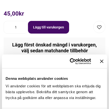
45,00kr
Lägg till varukorgen
Lägg först önskad mängd i varukorgen,
välj sedan matchande tillbehör
Tråd matchande +45,00kr
Denna webbplats använder cookies
Finns i lager
Vi använder cookies för att webbplatsen ska erbjuda dig
bästa upplevelse. Bekräfta ditt samtycke genom att
Artikelnr: 48mmGul385mX45X
trycka på godkänn alla eller anpassa via inställningar.