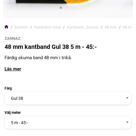
Sybehör
Kantband i trikå
Kantband - Zirocco
48 mm
48 mm k
ZANNAZ
48 mm kantband Gul 38 5 m - 45:-
Färdig skurna band 48 mm i trikå.
Läs mer
Färg
Välj meter