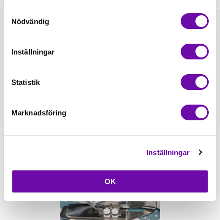
Samtyckesval
Nödvändig
Beskrivning
Inställningar
Specifikation
Fråga om produkt
Statistik
Recensioner
Marknadsföring
Inställningar
Relaterade produkter
OK