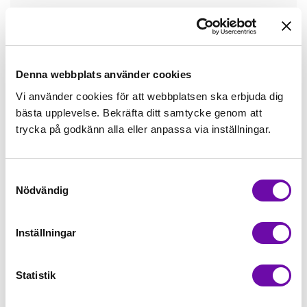
Tråd matchande +45,00kr
Mudd matchande +39,50kr
Denna webbplats använder cookies
Vi använder cookies för att webbplatsen ska erbjuda dig
bästa upplevelse. Bekräfta ditt samtycke genom att
Enfärgat matchande +49,00kr
trycka på godkänn alla eller anpassa via inställningar.
Färdigvikt kantband, match +59,00kr
Samtyckesval
Nödvändig
Finns i lager
Minsta beställning: 0.5 m
Inställningar
Artikelnr: ZZ10510
Statistik