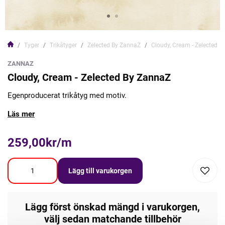
Tyger
Trikåtyger
Zelected By ZannaZ
Cloudy, Cream - Zelected 
ZANNAZ
Cloudy, Cream - Zelected By ZannaZ
Egenproducerat trikåtyg med motiv.
Läs mer
259,00kr/m
Lägg till varukorgen
Lägg först önskad mängd i varukorgen,
välj sedan matchande tillbehör