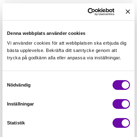
Tråd matchande +45,00kr
Mudd matchande +39,50kr
Denna webbplats använder cookies
Vi använder cookies för att webbplatsen ska erbjuda dig
bästa upplevelse. Bekräfta ditt samtycke genom att
Enfärgat matchande +49,00kr
trycka på godkänn alla eller anpassa via inställningar.
Färdigvikt kantband, match +59,00kr
Samtyckesval
Nödvändig
Finns i lager
Minsta beställning: 0.5 m
Inställningar
Artikelnr: ZZ10510
Statistik