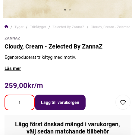
Tyger
Trikåtyger
Zelected By ZannaZ
Cloudy, Cream - Zelected 
ZANNAZ
Cloudy, Cream - Zelected By ZannaZ
Egenproducerat trikåtyg med motiv.
Läs mer
259,00kr/m
Lägg till varukorgen
Lägg först önskad mängd i varukorgen,
välj sedan matchande tillbehör