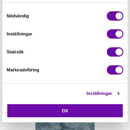
Samtyckesval
Nödvändig
Beskrivning
Inställningar
Specifikation
Statistik
Fråga om produkt
Marknadsföring
Recensioner
Inställningar
Relaterade produkter
OK