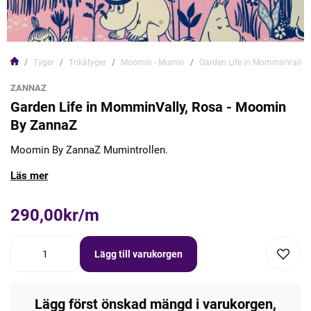
Tyger
Trikåtyger
Moomin - Mumin
Garden Life in MomminVally,
ZANNAZ
Garden Life in MomminVally, Rosa - Moomin
By ZannaZ
Moomin By ZannaZ Mumintrollen.
Läs mer
290,00kr/m
Lägg till varukorgen
Lägg först önskad mängd i varukorgen,