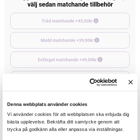
välj sedan matchande tillbehör
Tråd matchande +45,00kr
Mudd matchande +39,50kr
Enfärgat matchande +49,00kr
Färdigvikt kantband, match +59,00kr
Denna webbplats använder cookies
Finns i lager
Minsta beställning: 0.5 m
Vi använder cookies för att webbplatsen ska erbjuda dig
bästa upplevelse. Bekräfta ditt samtycke genom att
trycka på godkänn alla eller anpassa via inställningar.
Artikelnr: MO-127