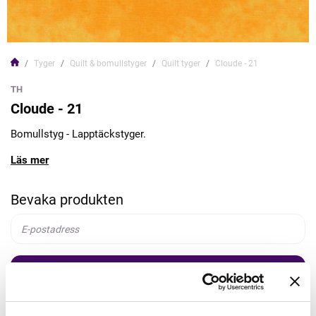
Tyger
Quilt & bomullstyger
Quilt tyger
Cloude - 21
TH
Cloude - 21
Bomullstyg - Lapptäckstyger.
Läs mer
Bevaka produkten
Bevaka