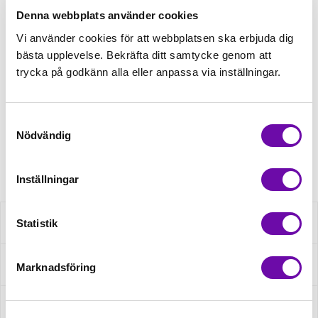
179,00kr/m
Denna webbplats använder cookies
Vi använder cookies för att webbplatsen ska erbjuda dig
bästa upplevelse. Bekräfta ditt samtycke genom att
Beställningsvara
trycka på godkänn alla eller anpassa via inställningar.
Beställningsvara
Minsta beställning: 0.5 m
Samtyckesval
Nödvändig
Artikelnr: 65700-21
Inställningar
Statistik
Beskrivning
Specifikation
Marknadsföring
Fråga om produkt