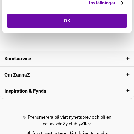
Inställningar
Recensioner
OK
Kundservice
Om ZannaZ
Inspiration & Fynda
✨ Prenumerera på vårt nyhetsbrev och bli en
del av vår Zy-club ✂️🧵✨
Bli först med nyheter, få tillgång till unika