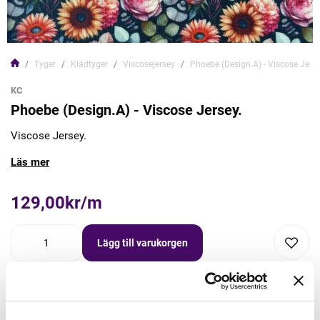
Tyger
Klädtyger
Viscosejersey
Phoebe (Design.A) - Viscose Jerse
KC
Phoebe (Design.A) - Viscose Jersey.
Viscose Jersey.
Läs mer
129,00kr/m
Lägg till varukorgen
Lägg först önskad mängd i varukorgen,
välj sedan matchande tillbehör