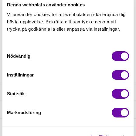
Denna webbplats använder cookies
Tråd matchande +45,00kr
Vi använder cookies för att webbplatsen ska erbjuda dig
bästa upplevelse. Bekräfta ditt samtycke genom att
trycka på godkänn alla eller anpassa via inställningar.
Finns i lager
Minsta beställning: 0.5 m
Samtyckesval
Nödvändig
Artikelnr: S2098R-3681
Inställningar
Beskrivning
Statistik
Specifikation
Marknadsföring
Fråga om produkt