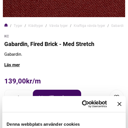
Tyger
Klädtyger
Vävda tyger
Kraftiga vävda tyger
Gabardin, F
KC
Gabardin, Fired Brick - Med Stretch
Gabardin.
Läs mer
139,00kr/m
Lägg till varukorgen
Lägg först önskad mängd i varukorgen,
välj sedan matchande tillbehör
Denna webbplats använder cookies