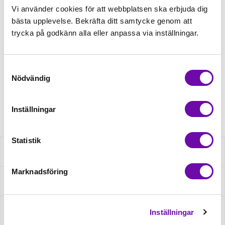
Vi använder cookies för att webbplatsen ska erbjuda dig
bästa upplevelse. Bekräfta ditt samtycke genom att
Tråd matchande +45,00kr
trycka på godkänn alla eller anpassa via inställningar.
Finns i lager
Samtyckesval
Minsta beställning: 0.5 m
Nödvändig
Artikelnr: S2037R-1245
Inställningar
Statistik
Beskrivning
Marknadsföring
Fråga om produkt
Recensioner
Inställningar