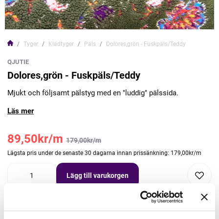
Tyger
Klädtyger
Päls
Dolores,grön - Fuskpäls/Teddy
QJUTIE
Dolores,grön - Fuskpäls/Teddy
Mjukt och följsamt pälstyg med en "luddig" pälssida.
Läs mer
89,50kr/m
179,00kr/m
Lägsta pris under de senaste 30 dagarna innan prissänkning: 179,00kr/m
Lägg till varukorgen
Lägg först önskad mängd i varukorgen,