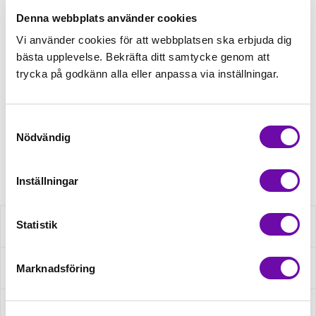
välj sedan matchande tillbehör
Denna webbplats använder cookies
Vi använder cookies för att webbplatsen ska erbjuda dig
Tråd matchande +45,00kr
bästa upplevelse. Bekräfta ditt samtycke genom att
trycka på godkänn alla eller anpassa via inställningar.
Finns i lager
Minsta beställning: 0.5 m
Samtyckesval
Nödvändig
Artikelnr: K47090
Inställningar
Statistik
Beskrivning
Marknadsföring
Specifikation
Fråga om produkt