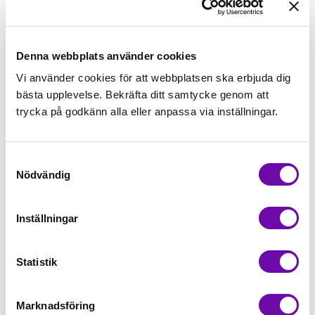
89,00kr/m
Beställningsvara
Denna webbplats använder cookies
Vi använder cookies för att webbplatsen ska erbjuda dig
bästa upplevelse. Bekräfta ditt samtycke genom att
Lägg först önskad mängd i varukorgen,
trycka på godkänn alla eller anpassa via inställningar.
välj sedan matchande tillbehör
Samtyckesval
Tråd matchande +45,00kr
Nödvändig
Inställningar
Beställningsvara
Minsta beställning: 0.5 m
Statistik
Artikelnr: rs0002261
Marknadsföring