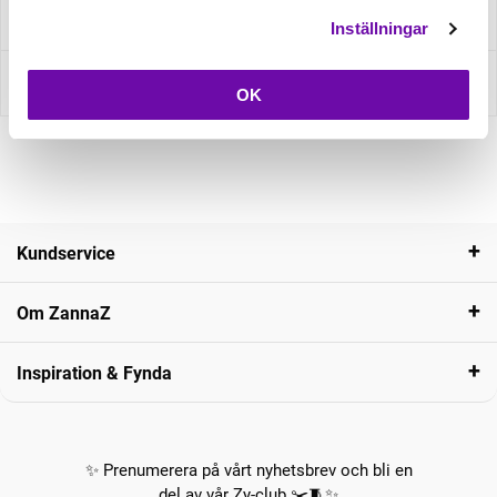
Fråga om produkt
Inställningar
Recensioner
OK
Kundservice
Om ZannaZ
Inspiration & Fynda
✨ Prenumerera på vårt nyhetsbrev och bli en
del av vår Zy-club ✂️🧵✨