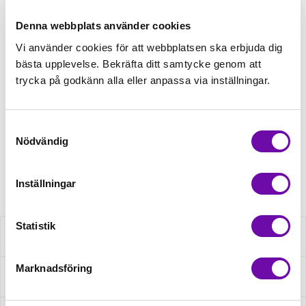
Lägg först önskad mängd i varukorgen,
välj sedan matchande tillbehör
Denna webbplats använder cookies
Vi använder cookies för att webbplatsen ska erbjuda dig
Tråd matchande +45,00kr
bästa upplevelse. Bekräfta ditt samtycke genom att
trycka på godkänn alla eller anpassa via inställningar.
Finns i lager
Samtyckesval
Minsta beställning: 0.5 m
Nödvändig
Artikelnr: K49001-110D
Inställningar
Statistik
Beskrivning
Marknadsföring
Specifikation