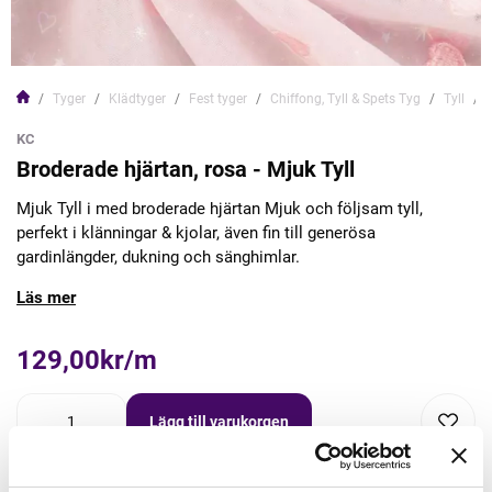
Tyger
Klädtyger
Fest tyger
Chiffong, Tyll & Spets Tyg
Tyll
KC
Broderade hjärtan, rosa - Mjuk Tyll
Mjuk Tyll i med broderade hjärtan Mjuk och följsam tyll,
perfekt i klänningar & kjolar, även fin till generösa
gardinlängder, dukning och sänghimlar.
Läs mer
129,00kr/m
Lägg till varukorgen