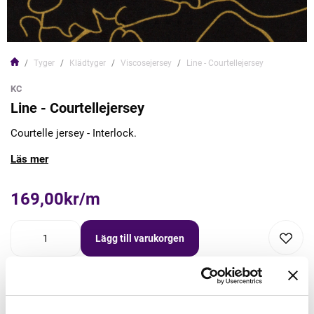
Tyger
Klädtyger
Viscosejersey
Line - Courtellejersey
KC
Line - Courtellejersey
Courtelle jersey - Interlock.
Läs mer
169,00kr/m
Lägg till varukorgen
Lägg först önskad mängd i varukorgen,
välj sedan matchande tillbehör