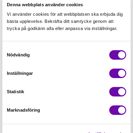
Denna webbplats använder cookies
Tråd matchande +45,00kr
Vi använder cookies för att webbplatsen ska erbjuda dig
bästa upplevelse. Bekräfta ditt samtycke genom att
trycka på godkänn alla eller anpassa via inställningar.
Finns i lager
Minsta beställning: 0.5 m
Samtyckesval
Nödvändig
Artikelnr: 22156-034
Inställningar
Beskrivning
Statistik
Specifikation
Marknadsföring
Fråga om produkt