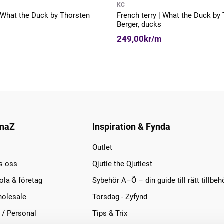
KC
| What the Duck by Thorsten
French terry | What the Duck by
Berger, ducks
249,00kr/m
naZ
Inspiration & Fynda
Outlet
s oss
Qjutie the Qjutiest
la & företag
Sybehör A–Ö – din guide till rätt tillbeh
olesale
Torsdag - Zyfynd
 / Personal
Tips & Trix