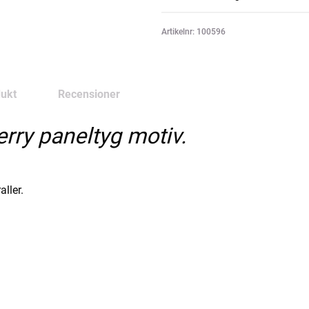
Artikelnr: 100596
ukt
Recensioner
rry paneltyg motiv.
aller.