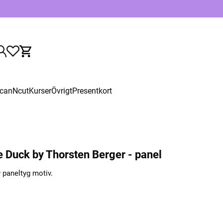
canNcut
Kurser
Övrigt
Presentkort
he Duck by Thorsten Berger - panel
 paneltyg motiv.