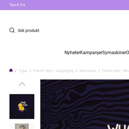
Tips & Trix
Nyheter
Kampanjer
Symaskiner
O
Tyger
French Terry / Joggingtyg
Mönstrade
French terry | Wh