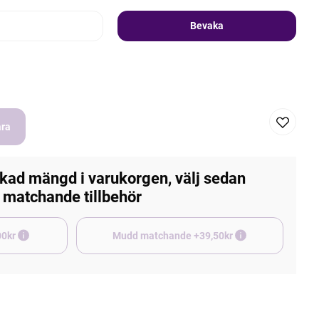
Bevaka
ara
kad mängd i varukorgen, välj sedan
matchande tillbehör
e +45,00kr
Mudd matchande +39,50kr