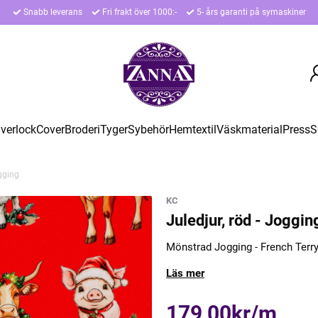
Snabb leverans
Fri frakt över 1000:-
5- års garanti på symaskiner
verlock
Cover
Broderi
Tyger
Sybehör
Hemtextil
Väskmaterial
Press
S
ogging
KC
Juledjur, röd - Joggin
Mönstrad Jogging - French Terr
Läs mer
179,00kr/m