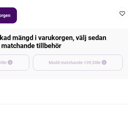
korgen
kad mängd i varukorgen, välj sedan
matchande tillbehör
e +45,00kr
Mudd matchande +39,50kr