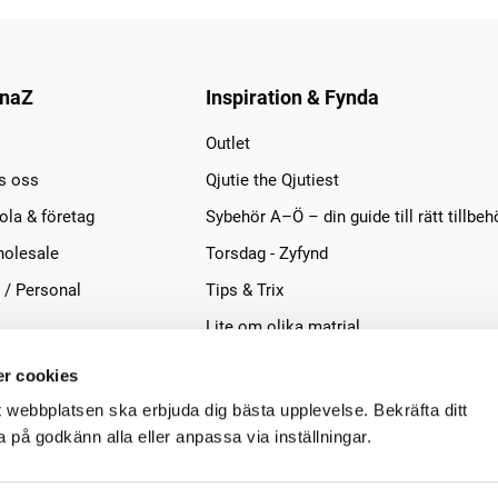
naZ
Inspiration & Fynda
Outlet
s oss
Qjutie the Qjutiest
la & företag
Sybehör A–Ö – din guide till rätt tillbeh
olesale
Torsdag - Zyfynd
 / Personal
Tips & Trix
Lite om olika matrial
r cookies
t webbplatsen ska erbjuda dig bästa upplevelse. Bekräfta ditt
på godkänn alla eller anpassa via inställningar.