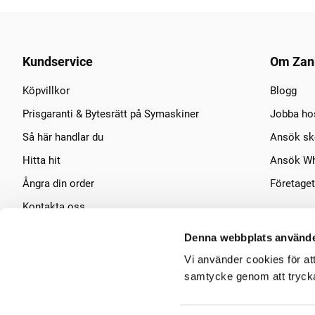
Kundservice
Om Zan
Köpvillkor
Blogg
Prisgaranti & Bytesrätt på Symaskiner
Jobba ho
Så här handlar du
Ansök sko
Hitta hit
Ansök Wh
Ångra din order
Företaget
Kontakta oss
Symaskins service
Denna webbplats använde
Vi använder cookies för at
samtycke genom att trycka 