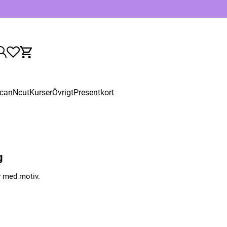
canNcut
Kurser
Övrigt
Presentkort
g
y med motiv.