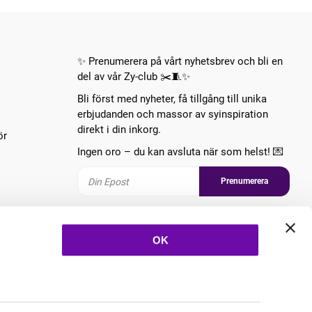
✨ Prenumerera på vårt nyhetsbrev och bli en
del av vår Zy-club ✂️🧵✨
Bli först med nyheter, få tillgång till unika
erbjudanden och massor av syinspiration
direkt i din inkorg.
ör
Ingen oro – du kan avsluta när som helst! 💌
Prenumerera
Följ oss
OK