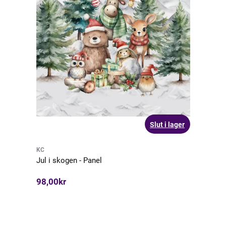
Slut i lager
KC
Jul i skogen - Panel
98,00kr