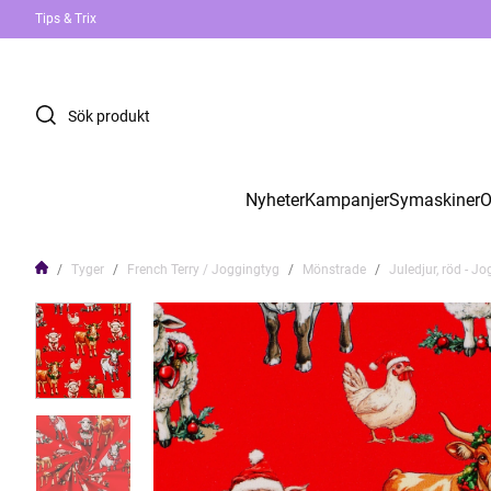
Tips & Trix
Nyheter
Kampanjer
Symaskiner
O
Tyger
French Terry / Joggingtyg
Mönstrade
Juledjur, röd - J