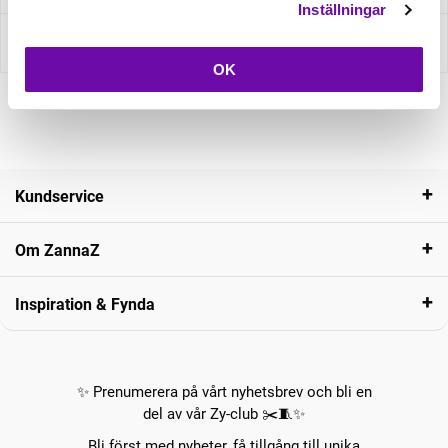
Inställningar
Recensioner
OK
Kundservice
Om ZannaZ
Inspiration & Fynda
✨ Prenumerera på vårt nyhetsbrev och bli en
del av vår Zy-club ✂️🧵✨
Bli först med nyheter, få tillgång till unika