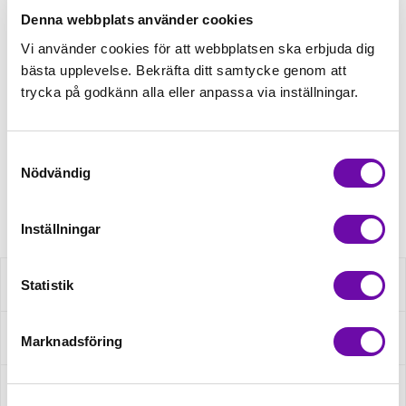
229,00kr/m
Denna webbplats använder cookies
Vi använder cookies för att webbplatsen ska erbjuda dig
bästa upplevelse. Bekräfta ditt samtycke genom att
Beställningsvara
trycka på godkänn alla eller anpassa via inställningar.
Beställningsvara
Minsta beställning: 0.5 m
Samtyckesval
Nödvändig
Artikelnr: K23063-690
Inställningar
Statistik
Beskrivning
Specifikation
Marknadsföring
Fråga om produkt