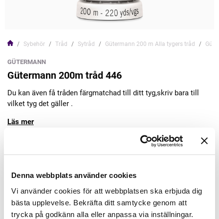
Sybehör
Tråd
Sytråd
Gütermann 200 m Alla tygers tråd
Güte
GÜTERMANN
Gütermann 200m tråd 446
Du kan även få tråden färgmatchad till ditt tyg,skriv bara till
vilket tyg det gäller .
Läs mer
45,00kr
Denna webbplats använder cookies
Lägg till varukorgen
Vi använder cookies för att webbplatsen ska erbjuda dig
bästa upplevelse. Bekräfta ditt samtycke genom att
Finns i lager
trycka på godkänn alla eller anpassa via inställningar.