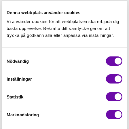
Lägg till varukorgen
Denna webbplats använder cookies
Vi använder cookies för att webbplatsen ska erbjuda dig
bästa upplevelse. Bekräfta ditt samtycke genom att
Lägg först önskad mängd i varukorgen,
trycka på godkänn alla eller anpassa via inställningar.
välj sedan matchande tillbehör
Tråd matchande +45,00kr
Samtyckesval
Nödvändig
Finns i lager
Inställningar
Artikelnr: YKK57055
Statistik
Marknadsföring
Beskrivning