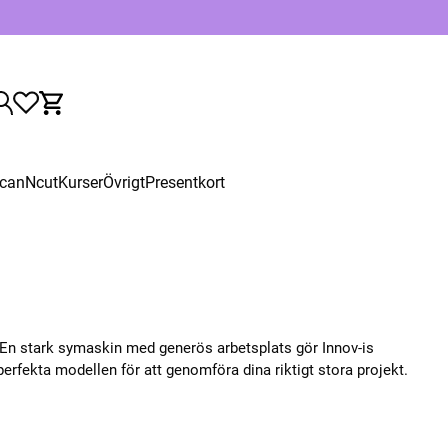
canNcut
Kurser
Övrigt
Presentkort
 En stark symaskin med generös arbetsplats gör Innov-is
perfekta modellen för att genomföra dina riktigt stora projekt.