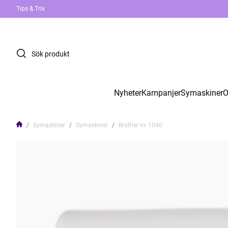
Tips & Trix
Nyheter
Kampanjer
Symaskiner
O
Symaskiner
Symaskiner
Brother nv 1040