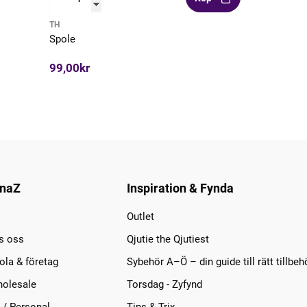
TH
Spole
99,00kr
naZ
Inspiration & Fynda
Outlet
s oss
Qjutie the Qjutiest
la & företag
Sybehör A–Ö – din guide till rätt tillbeh
olesale
Torsdag - Zyfynd