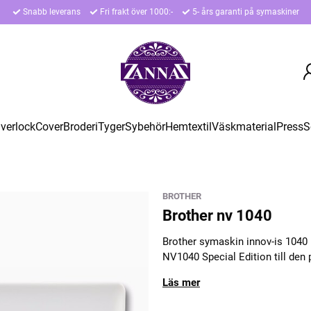
Snabb leverans
Fri frakt över 1000:-
5- års garanti på symaskiner
verlock
Cover
Broderi
Tyger
Sybehör
Hemtextil
Väskmaterial
Press
S
BROTHER
Brother nv 1040
Brother symaskin innov-is 1040
NV1040 Special Edition till den 
Läs mer