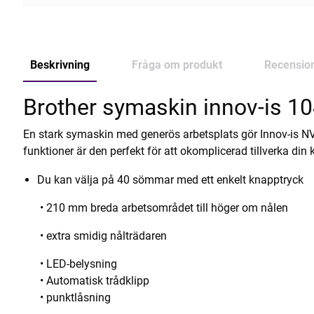
Beskrivning
Fråga om produkt
Recensio
Brother symaskin innov-is 1
En stark symaskin med generös arbetsplats gör Innov-is NV10
funktioner är den perfekt för att okomplicerad tillverka d
Du kan välja på 40 sömmar med ett enkelt knapptryck
• 210 mm breda arbetsområdet till höger om nålen
• extra smidig nålträdaren
• LED-belysning
• Automatisk trådklipp
• punktlåsning