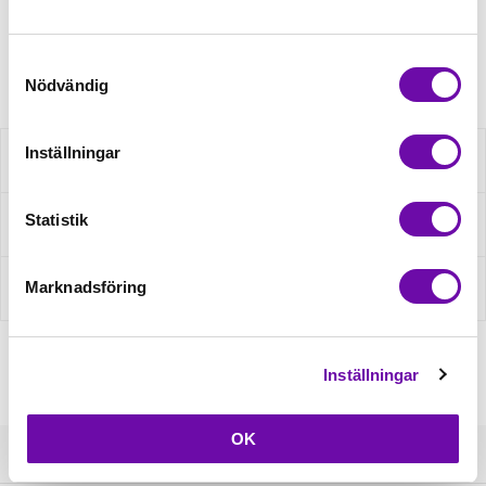
Artikelnr: 40166729
Samtyckesval
Nödvändig
Inställningar
Beskrivning
Statistik
Fråga om produkt
Marknadsföring
Recensioner
Inställningar
OK
Kundservice