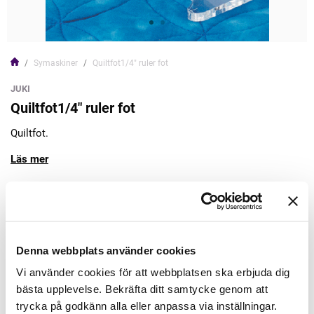
Symaskiner
Quiltfot1/4" ruler fot
JUKI
Quiltfot1/4" ruler fot
Quiltfot.
Läs mer
549,00kr
Lägg till varukorgen
Denna webbplats använder cookies
Vi använder cookies för att webbplatsen ska erbjuda dig
Finns i lager
bästa upplevelse. Bekräfta ditt samtycke genom att
Leveranstid: 5-7dagar
trycka på godkänn alla eller anpassa via inställningar.
Minsta beställning: 1 st