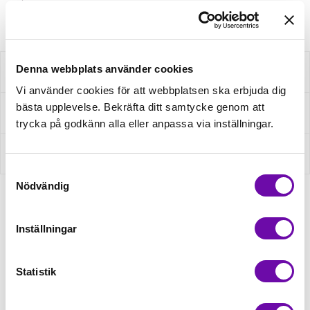
Artikelnr: 200208109
Denna webbplats använder cookies
Beskrivning
Vi använder cookies för att webbplatsen ska erbjuda dig
bästa upplevelse. Bekräfta ditt samtycke genom att
Fråga om produkt
trycka på godkänn alla eller anpassa via inställningar.
Recensioner
Samtyckesval
Nödvändig
Relaterade produkter
Inställningar
Statistik