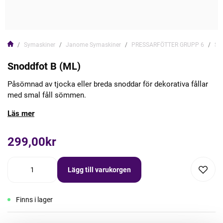
Symaskiner
Janome Symaskiner
PRESSARFÖTTER GRUPP 6
Sn
Snoddfot B (ML)
Påsömnad av tjocka eller breda snoddar för dekorativa fållar
med smal fåll sömmen.
Läs mer
299,00kr
Lägg till varukorgen
Finns i lager