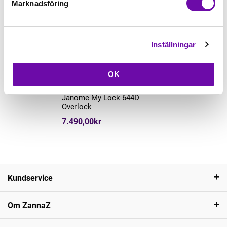
Marknadsföring
Inställningar
Läs mer
OK
Janome
Janome My Lock 644D
Overlock
7.490,00kr
Kundservice
Om ZannaZ