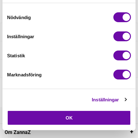
Artikelnr: 200126412
Samtyckesval
Nödvändig
Beskrivning
Inställningar
Fråga om produkt
Statistik
Recensioner
Marknadsföring
Inställningar
Kundservice
OK
Om ZannaZ