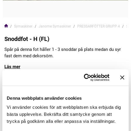
Symaskiner
Janome Symaskiner
PRESSARFÖTTER GRUPP 4
Sno
Snoddfot - H (FL)
Spår på denna fot håller 1 - 3 snoddar på plats medan du syr
fast dem med dekorsöm.
Läs mer
169,00kr
Denna webbplats använder cookies
Lägg till varukorgen
Vi använder cookies för att webbplatsen ska erbjuda dig
bästa upplevelse. Bekräfta ditt samtycke genom att
Finns i lager
trycka på godkänn alla eller anpassa via inställningar.