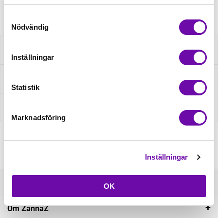
Artikelnr: 685502019
Samtyckesval
Nödvändig
Beskrivning
Inställningar
Fråga om produkt
Statistik
Recensioner
Marknadsföring
Inställningar
Kundservice
OK
Om ZannaZ