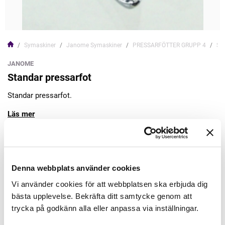
Symaskiner
Janome Symaskiner
PRESSARFÖTTER GRUPP 4
Sta
JANOME
Standar pressarfot
Standar pressarfot.
Läs mer
119,00kr
Denna webbplats använder cookies
Lägg till varukorgen
Vi använder cookies för att webbplatsen ska erbjuda dig
bästa upplevelse. Bekräfta ditt samtycke genom att
Finns i lager
trycka på godkänn alla eller anpassa via inställningar.