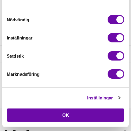
Artikelnr: 859817004
Samtyckesval
Nödvändig
Beskrivning
Inställningar
Fråga om produkt
Statistik
Recensioner
Marknadsföring
Inställningar
OK
Kundservice