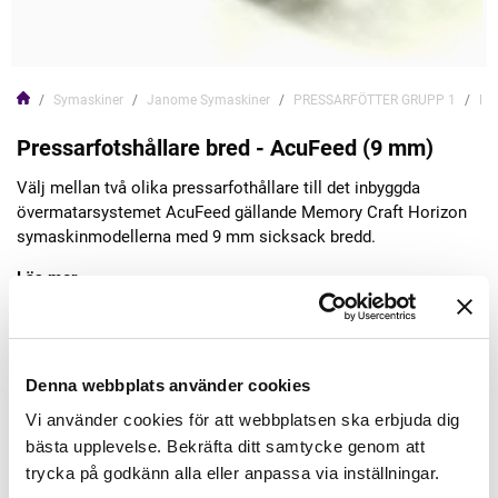
Symaskiner
Janome Symaskiner
PRESSARFÖTTER GRUPP 1
Pre
Pressarfotshållare bred - AcuFeed (9 mm)
Välj mellan två olika pressarfothållare till det inbyggda
övermatarsystemet AcuFeed gällande Memory Craft Horizon
symaskinmodellerna med 9 mm sicksack bredd.
Läs mer
229,00kr
Denna webbplats använder cookies
Lägg till varukorgen
Vi använder cookies för att webbplatsen ska erbjuda dig
bästa upplevelse. Bekräfta ditt samtycke genom att
Finns i lager
trycka på godkänn alla eller anpassa via inställningar.