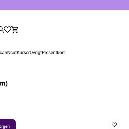
canNcut
Kurser
Övrigt
Presentkort
mm)
korgen