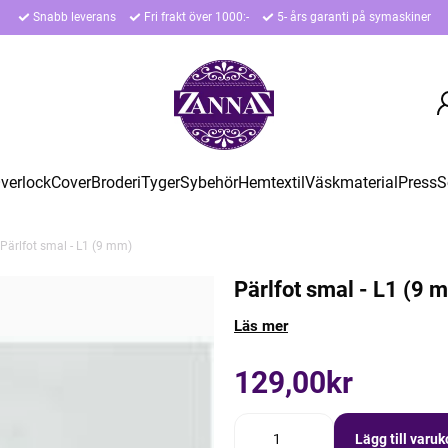
Snabb leverans
Fri frakt över 1000:-
5- års garanti på symaskiner
verlock
Cover
Broderi
Tyger
Sybehör
Hemtextil
Väskmaterial
Press
S
Pärlfot smal - L1 (9 mm)
Pärlfot smal - L1 (9 
Läs mer
129,00kr
Lägg till varu