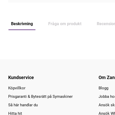
Beskrivning
Fråga om produkt
Recensio
Kundservice
Om Zan
Köpvillkor
Blogg
Prisgaranti & Bytesrätt på Symaskiner
Jobba ho
Så här handlar du
Ansök sko
Hitta hit
Ansök Wh