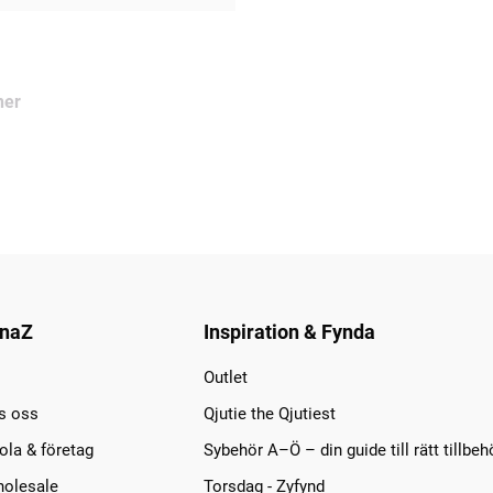
ner
naZ
Inspiration & Fynda
Outlet
s oss
Qjutie the Qjutiest
la & företag
Sybehör A–Ö – din guide till rätt tillbeh
olesale
Torsdag - Zyfynd