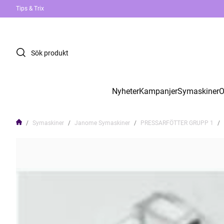
Tips & Trix
Nyheter
Kampanjer
Symaskiner
O
Symaskiner
Janome Symaskiner
PRESSARFÖTTER GRUPP 1