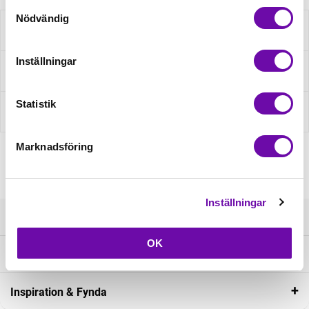
Samtyckesval
Nödvändig
Beskrivning
Inställningar
Fråga om produkt
Statistik
Recensioner
Marknadsföring
Inställningar
Kundservice
OK
Om ZannaZ
Inspiration & Fynda