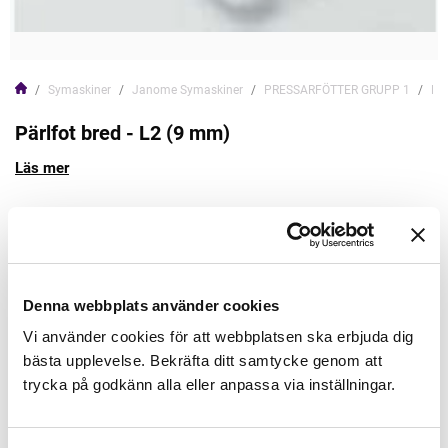
Symaskiner
Janome Symaskiner
PRESSARFÖTTER GRUPP 1
Pär
Pärlfot bred - L2 (9 mm)
Läs mer
129,00kr
Lägg till varukorgen
Denna webbplats använder cookies
Vi använder cookies för att webbplatsen ska erbjuda dig
Finns i lager
bästa upplevelse. Bekräfta ditt samtycke genom att
trycka på godkänn alla eller anpassa via inställningar.
Artikelnr: 202098007