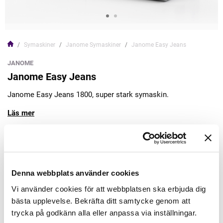
Symaskiner
Janome Symaskiner
Janome Easy Jeans
JANOME
Janome Easy Jeans
Janome Easy Jeans 1800, super stark symaskin.
Läs mer
7.495,00kr
Lägg till varukorgen
Denna webbplats använder cookies
Vi använder cookies för att webbplatsen ska erbjuda dig
Finns i lager
bästa upplevelse. Bekräfta ditt samtycke genom att
Minsta beställning: 1 st
trycka på godkänn alla eller anpassa via inställningar.