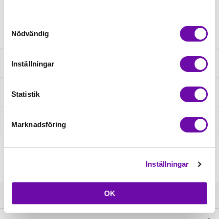
Artikelnr: JEasyX4734
Samtyckesval
Nödvändig
Beskrivning
Inställningar
Fråga om produkt
Statistik
Recensioner
Marknadsföring
Inställningar
OK
Kundservice