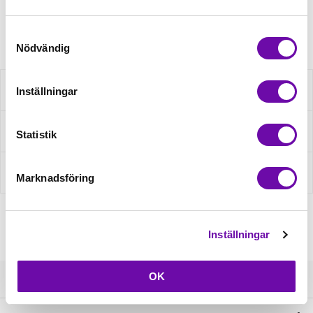
Artikelnr: 750036012
Samtyckesval
Nödvändig
Beskrivning
Inställningar
Fråga om produkt
Statistik
Recensioner
Marknadsföring
Inställningar
OK
Kundservice