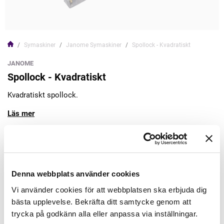
Symaskiner
Janome Symaskiner
Spollock - Kvadratiskt
JANOME
Spollock - Kvadratiskt
Kvadratiskt spollock.
Läs mer
49,00kr
Lägg till varukorgen
Denna webbplats använder cookies
Vi använder cookies för att webbplatsen ska erbjuda dig
Finns i lager
bästa upplevelse. Bekräfta ditt samtycke genom att
Minsta beställning: 1 st
trycka på godkänn alla eller anpassa via inställningar.