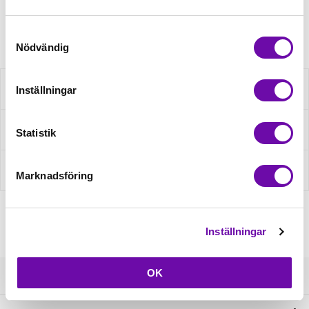
Artikelnr: janX2000
Samtyckesval
Nödvändig
Beskrivning
Inställningar
Fråga om produkt
Statistik
Recensioner
Marknadsföring
Inställningar
OK
Kundservice