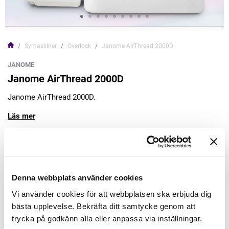
Symaskiner
Overlock
Janome AirThread 2000D
JANOME
Janome AirThread 2000D
Janome AirThread 2000D.
Läs mer
14.995,00kr
Lägg till varukorgen
Denna webbplats använder cookies
Vi använder cookies för att webbplatsen ska erbjuda dig
Finns i lager
bästa upplevelse. Bekräfta ditt samtycke genom att
Minsta beställning: 1 st
trycka på godkänn alla eller anpassa via inställningar.