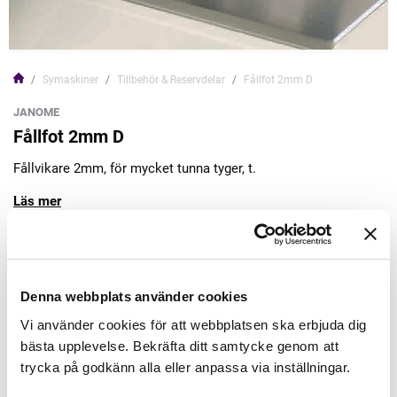
Symaskiner
Tillbehör & Reservdelar
Fållfot 2mm D
JANOME
Fållfot 2mm D
Fållvikare 2mm, för mycket tunna tyger, t.
Läs mer
99,00kr
Denna webbplats använder cookies
Lägg till varukorgen
Vi använder cookies för att webbplatsen ska erbjuda dig
bästa upplevelse. Bekräfta ditt samtycke genom att
Finns i lager
trycka på godkänn alla eller anpassa via inställningar.