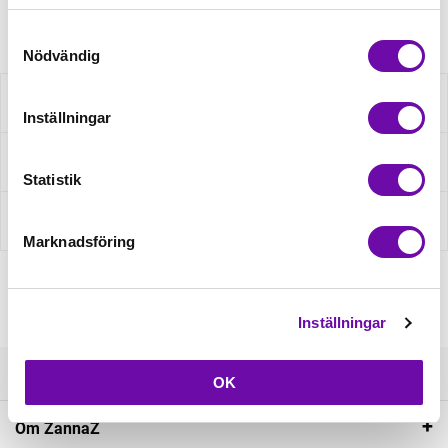
Artikelnr: 820809014
Samtyckesval
Nödvändig
Beskrivning
Inställningar
Fråga om produkt
Statistik
Recensioner
Marknadsföring
Inställningar
Kundservice
OK
Om ZannaZ