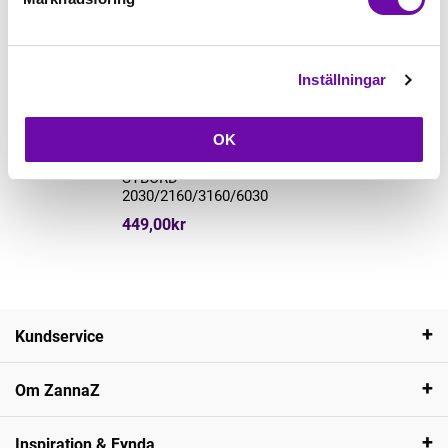
Inställningar
Köp
OK
SYBORD
2030/2160/3160/6030
449,00kr
Kundservice
Om ZannaZ
Inspiration & Fynda