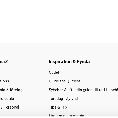
naZ
Inspiration & Fynda
Outlet
s oss
Qjutie the Qjutiest
la & företag
Sybehör A–Ö – din guide till rätt tillbeh
olesale
Torsdag - Zyfynd
 / Personal
Tips & Trix
Lite om olika matrial