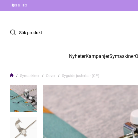
Tips & Trix
Nyheter
Kampanjer
Symaskiner
O
Symaskiner
Cover
Syguide justerbar (CP)