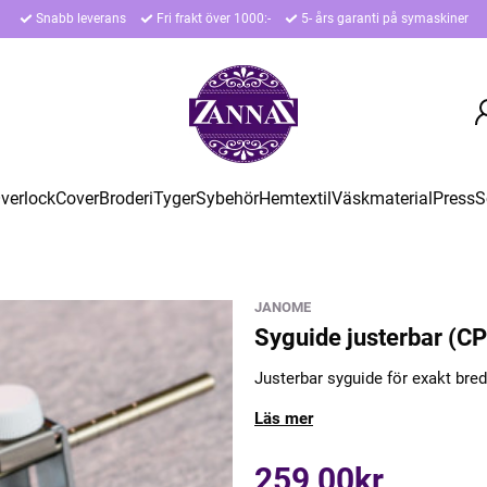
Snabb leverans
Fri frakt över 1000:-
5- års garanti på symaskiner
verlock
Cover
Broderi
Tyger
Sybehör
Hemtextil
Väskmaterial
Press
S
JANOME
Syguide justerbar (CP
Justerbar syguide för exakt bre
Läs mer
259,00kr