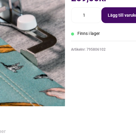
Lägg till varu
Finns i lager
Artikelnr: 795806102
ner