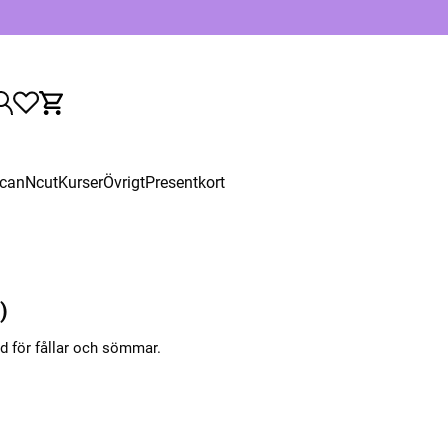
canNcut
Kurser
Övrigt
Presentkort
)
dd för fållar och sömmar.