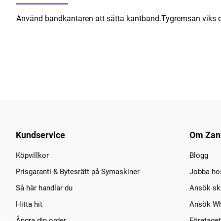
Använd bandkantaren att sätta kantband.T
ygremsan viks o
Kundservice
Om Zan
Köpvillkor
Blogg
Prisgaranti & Bytesrätt på Symaskiner
Jobba ho
Så här handlar du
Ansök sko
Hitta hit
Ansök Wh
Ångra din order
Företaget