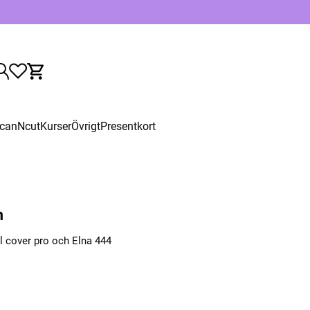
canNcut
Kurser
Övrigt
Presentkort
m
l cover pro och Elna 444