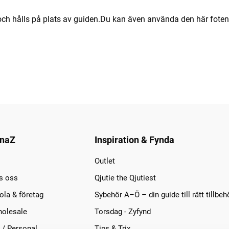
ch hålls på plats av guiden.Du kan även använda den här foten
naZ
Inspiration & Fynda
Outlet
s oss
Qjutie the Qjutiest
la & företag
Sybehör A–Ö – din guide till rätt tillbeh
olesale
Torsdag - Zyfynd
 / Personal
Tips & Trix