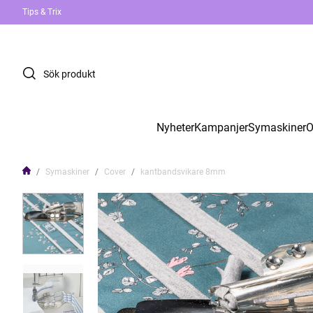
Tips & Trix
Nyheter
Kampanjer
Symaskiner
O
Symaskiner
Cover
kantbandsvikare 8mm