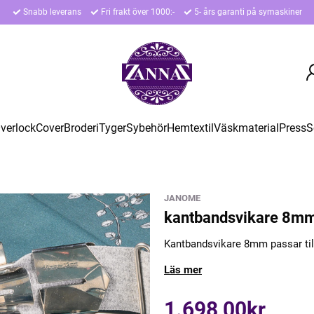
Snabb leverans
Fri frakt över 1000:-
5- års garanti på symaskiner
verlock
Cover
Broderi
Tyger
Sybehör
Hemtextil
Väskmaterial
Press
S
JANOME
kantbandsvikare 8m
Kantbandsvikare 8mm passar til
Läs mer
1.698,00kr