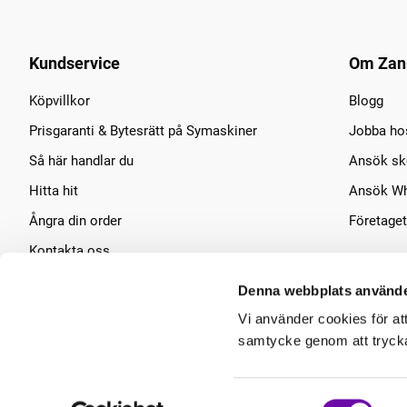
Kundservice
Om Zan
Köpvillkor
Blogg
Prisgaranti & Bytesrätt på Symaskiner
Jobba ho
Så här handlar du
Ansök sko
Hitta hit
Ansök Wh
Ångra din order
Företaget
Kontakta oss
Symaskins service
Denna webbplats använde
Vi använder cookies för at
samtycke genom att trycka 
Samtyckesval