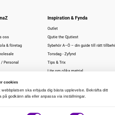
naZ
Inspiration & Fynda
Outlet
s oss
Qjutie the Qjutiest
la & företag
Sybehör A–Ö – din guide till rätt tillbeh
olesale
Torsdag - Zyfynd
 / Personal
Tips & Trix
Lite om olika matrial
r cookies
t webbplatsen ska erbjuda dig bästa upplevelse. Bekräfta ditt
på godkänn alla eller anpassa via inställningar.