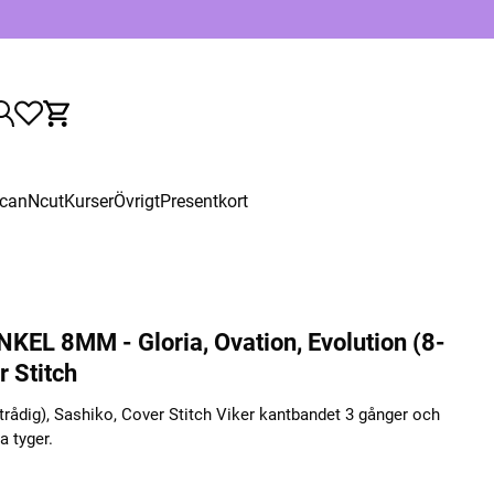
canNcut
Kurser
Övrigt
Presentkort
L 8MM - Gloria, Ovation, Evolution (8-
r Stitch
8-trådig), Sashiko, Cover Stitch Viker kantbandet 3 gånger och
a tyger.