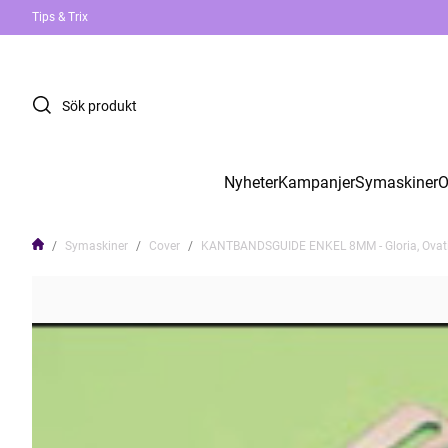
Tips & Trix
Nyheter
Kampanjer
Symaskiner
O
Symaskiner
Cover
KANTBANDSGUIDE ENKEL 8MM - Gloria, Ovation,