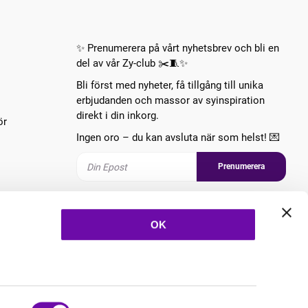
✨ Prenumerera på vårt nyhetsbrev och bli en
del av vår Zy-club ✂️🧵✨
Bli först med nyheter, få tillgång till unika
erbjudanden och massor av syinspiration
direkt i din inkorg.
ör
Ingen oro – du kan avsluta när som helst! 💌
Prenumerera
Följ oss
OK