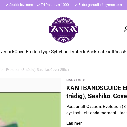
Snabb leverans
Fri frakt över 1000:-
5- års garanti på symaskiner
verlock
Cover
Broderi
Tyger
Sybehör
Hemtextil
Väskmaterial
Press
S
 Evolution (8-trådig), Sashiko, Cover Stitch
BABYLOCK
KANTBANDSGUIDE ENKE
trådig), Sashiko, Cove
Passar till Ovation, Evolution (
syr fast i ett enda moment i fast
Läs mer