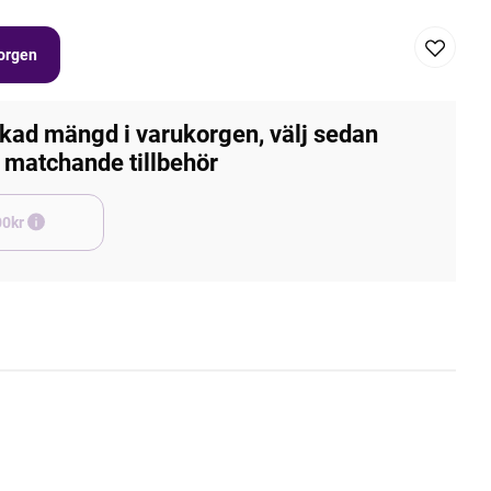
korgen
kad mängd i varukorgen, välj sedan
matchande tillbehör
e +45,00kr