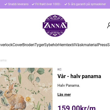
Snabb leverans
Fri frakt över 1000:-
5- års garanti på symaskiner
verlock
Cover
Broderi
Tyger
Sybehör
Hemtextil
Väskmaterial
Press
S
anama
KC
Vår - halv panama
Halv Panama.
Läs mer
159,00kr/m