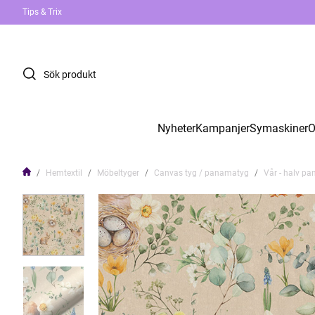
Tips & Trix
Nyheter
Kampanjer
Symaskiner
O
Hemtextil
Möbeltyger
Canvas tyg / panamatyg
Vår - halv p