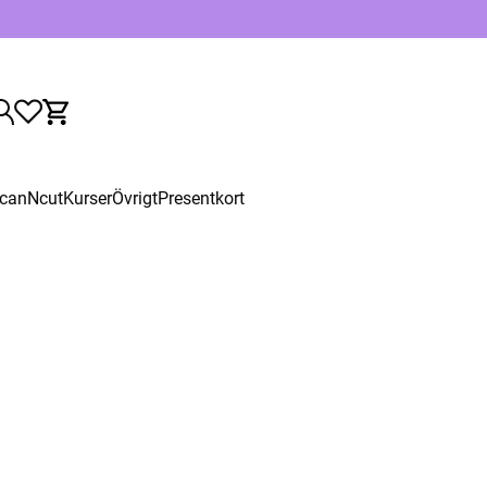
canNcut
Kurser
Övrigt
Presentkort