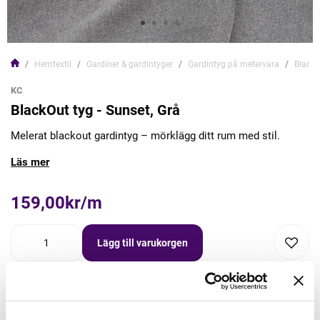
Hemtextil
Gardiner & gardintyger
Gardintyg på metervara
BlackO
KC
BlackOut tyg - Sunset, Grå
Melerat blackout gardintyg – mörklägg ditt rum med stil.
Läs mer
159,00kr/m
Lägg till varukorgen
Lägg först önskad mängd i varukorgen,
välj sedan matchande tillbehör