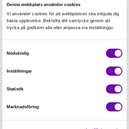
Denna webbplats använder cookies
Tråd matchande +45,00kr
Vi använder cookies för att webbplatsen ska erbjuda dig
bästa upplevelse. Bekräfta ditt samtycke genom att
trycka på godkänn alla eller anpassa via inställningar.
Finns i lager
Minsta beställning: 0.5 m
Samtyckesval
Nödvändig
Artikelnr: 01904/063
Inställningar
Beskrivning
Statistik
Specifikation
Marknadsföring
Fråga om produkt