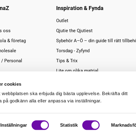
naZ
Inspiration & Fynda
Outlet
s oss
Qjutie the Qjutiest
la & företag
Sybehör A–Ö – din guide till rätt tillbeh
olesale
Torsdag - Zyfynd
 / Personal
Tips & Trix
Lite om olika matrial
r cookies
t webbplatsen ska erbjuda dig bästa upplevelse. Bekräfta ditt
på godkänn alla eller anpassa via inställningar.
Inställningar
Statistik
Marknadsfö
.