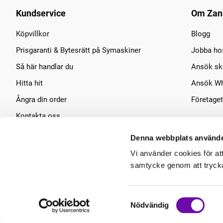
Kundservice
Om Zan
Köpvillkor
Blogg
Prisgaranti & Bytesrätt på Symaskiner
Jobba ho
Så här handlar du
Ansök sko
Hitta hit
Ansök Wh
Ångra din order
Företaget
Kontakta oss
Symaskins service
Denna webbplats använde
Vi använder cookies för at
samtycke genom att trycka 
Samtyckesval
Nödvändig