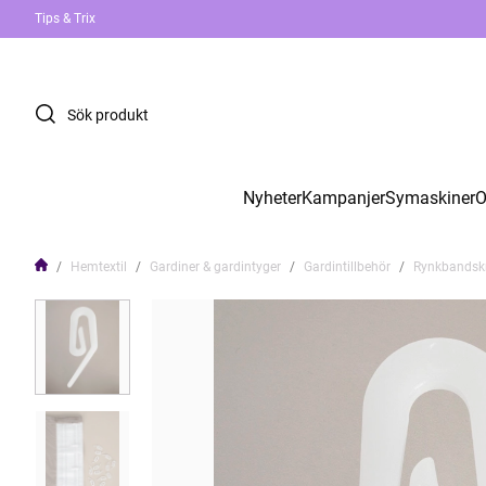
Tips & Trix
Nyheter
Kampanjer
Symaskiner
O
Hemtextil
Gardiner & gardintyger
Gardintillbehör
Rynkbandskro