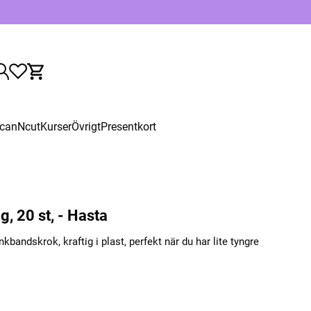
canNcut
Kurser
Övrigt
Presentkort
, 20 st, - Hasta
kbandskrok, kraftig i plast, perfekt när du har lite tyngre