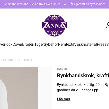
Snabb leverans
Fri frakt över 1000:-
5- års garanti på symaskiner
verlock
Cover
Broderi
Tyger
Sybehör
Hemtextil
Väskmaterial
Press
S
k, kraftig, 20 st, - Hasta
HASTA
Rynkbandskrok, kraftig
Rynkbandskrok, kraftig, 20 st Ryn
gardiner du vill hänga upp.
Läs mer