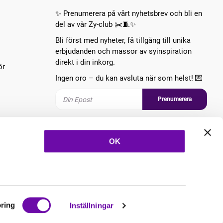
✨ Prenumerera på vårt nyhetsbrev och bli en
del av vår Zy-club ✂️🧵✨
Bli först med nyheter, få tillgång till unika
erbjudanden och massor av syinspiration
direkt i din inkorg.
ör
Ingen oro – du kan avsluta när som helst! 💌
Prenumerera
Följ oss
OK
ring
Inställningar
Copyright © 2026 ZannaZ Skapad med
Vendre