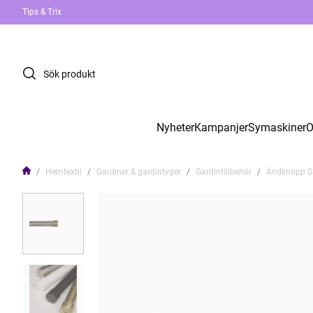
Tips & Trix
Nyheter
Kampanjer
Symaskiner
O
Hemtextil
Gardiner & gardintyger
Gardintillbehör
Ändknopp Sa