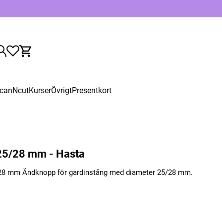
canNcut
Kurser
Övrigt
Presentkort
 25/28 mm - Hasta
5/28 mm Ändknopp för gardinstång med diameter 25/28 mm.