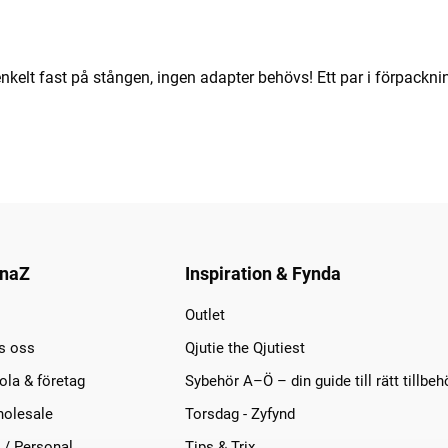
elt fast på stången, ingen adapter behövs! Ett par i förpackni
naZ
Inspiration & Fynda
Outlet
s oss
Qjutie the Qjutiest
la & företag
Sybehör A–Ö – din guide till rätt tillbeh
olesale
Torsdag - Zyfynd
 / Personal
Tips & Trix