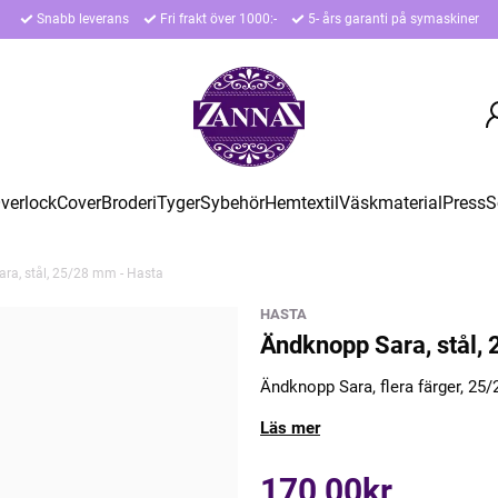
Snabb leverans
Fri frakt över 1000:-
5- års garanti på symaskiner
verlock
Cover
Broderi
Tyger
Sybehör
Hemtextil
Väskmaterial
Press
S
ra, stål, 25/28 mm - Hasta
HASTA
Ändknopp Sara, stål,
Ändknopp Sara, flera färger, 2
Läs mer
170,00kr