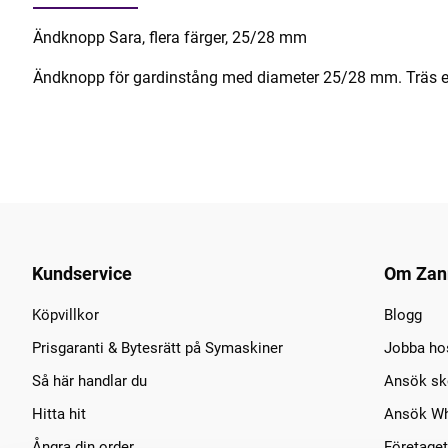
Ändknopp Sara, flera färger, 25/28 mm
Ändknopp för gardinstång med diameter 25/28 mm. Träs enk
Kundservice
Om Zan
Köpvillkor
Blogg
Prisgaranti & Bytesrätt på Symaskiner
Jobba ho
Så här handlar du
Ansök sko
Hitta hit
Ansök Wh
Ångra din order
Företaget