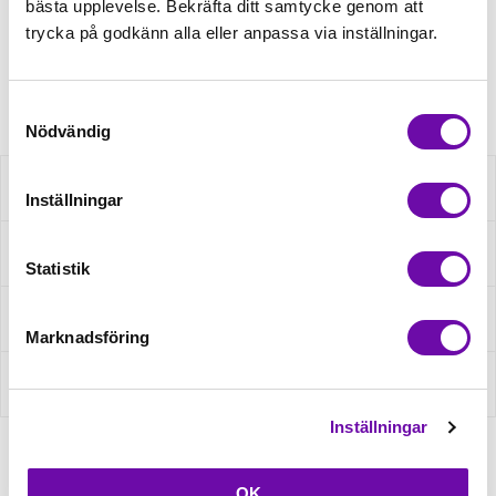
Leveranstid: 5-7dagar
bästa upplevelse. Bekräfta ditt samtycke genom att
Minsta beställning: 1 st
trycka på godkänn alla eller anpassa via inställningar.
Artikelnr: 13774
Samtyckesval
Nödvändig
Beskrivning
Inställningar
Fråga om produkt
Statistik
Recensioner
Marknadsföring
Om tillverkaren
Inställningar
OK