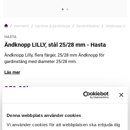
Hemtextil
Gardiner & gardintyger
Gardintillbehör
Ändknopp LILLY
HASTA
Ändknopp LILLY, stål 25/28 mm - Hasta
Ändknopp Lilly, flera färger, 25/28 mm Ändknopp för
gardinstång med diameter 25/28 mm.
Läs mer
359,00kr
Lägg till varukorgen
Denna webbplats använder cookies
Finns i lager
Vi använder cookies för att webbplatsen ska erbjuda dig