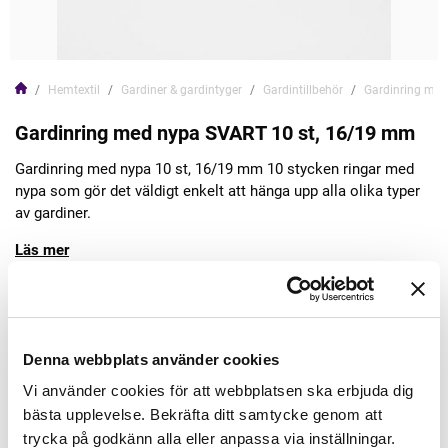
Hemtextil
Gardiner & gardintyger
Gardintillbehör
Gardinring me
Gardinring med nypa SVART 10 st, 16/19 mm
Gardinring med nypa 10 st, 16/19 mm 10 stycken ringar med
nypa som gör det väldigt enkelt att hänga upp alla olika typer
av gardiner.
Läs mer
112,00kr
Denna webbplats använder cookies
Lägg till varukorgen
Vi använder cookies för att webbplatsen ska erbjuda dig
bästa upplevelse. Bekräfta ditt samtycke genom att
Finns i lager
trycka på godkänn alla eller anpassa via inställningar.