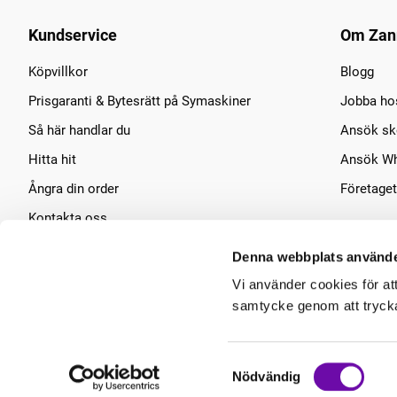
Kundservice
Om Zan
Köpvillkor
Blogg
Prisgaranti & Bytesrätt på Symaskiner
Jobba ho
Så här handlar du
Ansök sko
Hitta hit
Ansök Wh
Ångra din order
Företaget
Kontakta oss
Symaskins service
Denna webbplats använde
Vi använder cookies för at
samtycke genom att trycka 
Samtyckesval
Nödvändig