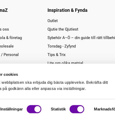
naZ
Inspiration & Fynda
Outlet
s oss
Qjutie the Qjutiest
la & företag
Sybehör A–Ö – din guide till rätt tillbeh
olesale
Torsdag - Zyfynd
 / Personal
Tips & Trix
Lite om olika matrial
r cookies
t webbplatsen ska erbjuda dig bästa upplevelse. Bekräfta ditt
på godkänn alla eller anpassa via inställningar.
Inställningar
Statistik
Marknadsfö
.