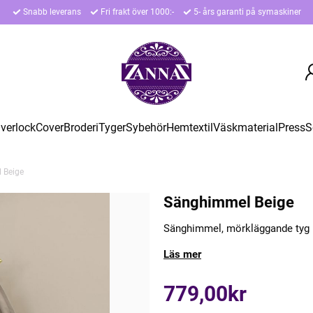
Snabb leverans
Fri frakt över 1000:-
5- års garanti på symaskiner
verlock
Cover
Broderi
Tyger
Sybehör
Hemtextil
Väskmaterial
Press
S
 Beige
Sänghimmel Beige
Sänghimmel, mörkläggande tyg 
Läs mer
779,00kr