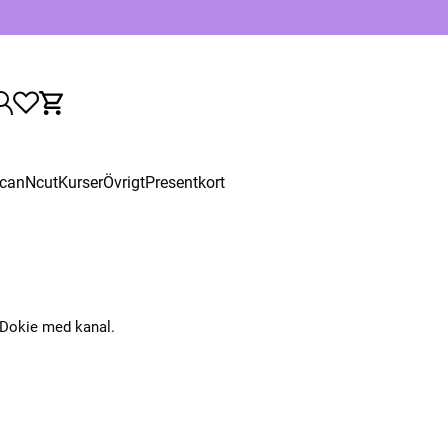
canNcut
Kurser
Övrigt
Presentkort
Dokie med kanal.