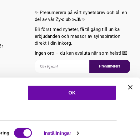
✨ Prenumerera på vårt nyhetsbrev och bli en
del av vår Zy-club ✂️🧵✨
Bli först med nyheter, få tillgång till unika
erbjudanden och massor av syinspiration
direkt i din inkorg.
ör
Ingen oro – du kan avsluta när som helst! 💌
Prenumerera
Följ oss
OK
ring
Inställningar
Copyright © 2026 ZannaZ Skapad med
Vendre