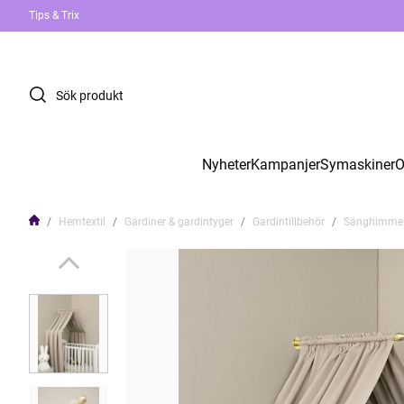
Tips & Trix
Nyheter
Kampanjer
Symaskiner
O
Hemtextil
Gardiner & gardintyger
Gardintillbehör
Sänghimmel