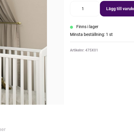
Lägg till varu
Finns i lager
Minsta beställning: 1 st
Artikelnr: 475X01
ner