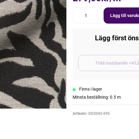
Lägg till varu
Lägg först öns
Tråd matchand
Finns i lager
Minsta beställning: 0.5 m
Artikelnr: DG3043-695