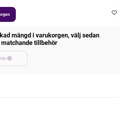
korgen
kad mängd i varukorgen, välj sedan
matchande tillbehör
e +45,00kr