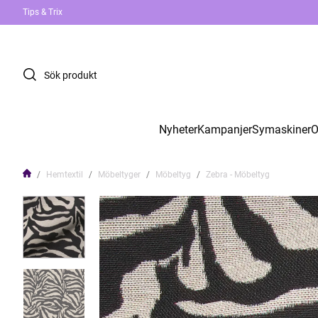
Tips & Trix
Nyheter
Kampanjer
Symaskiner
O
Hemtextil
Möbeltyger
Möbeltyg
Zebra - Möbeltyg