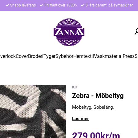
Snabb leverans
Fri frakt över 1000:-
5- års garanti på symaskiner
verlock
Cover
Broderi
Tyger
Sybehör
Hemtextil
Väskmaterial
Press
S
KC
Zebra - Möbeltyg
Möbeltyg, Gobeläng.
Läs mer
279,00kr/m