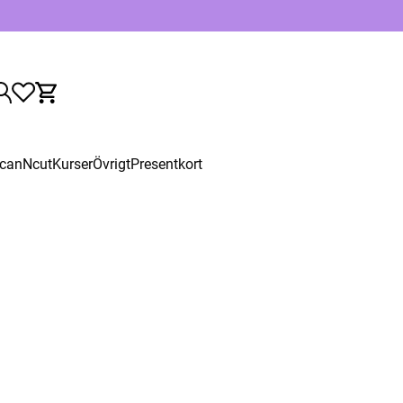
canNcut
Kurser
Övrigt
Presentkort