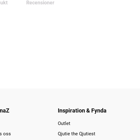
ukt
Recensioner
naZ
Inspiration & Fynda
Outlet
s oss
Qjutie the Qjutiest