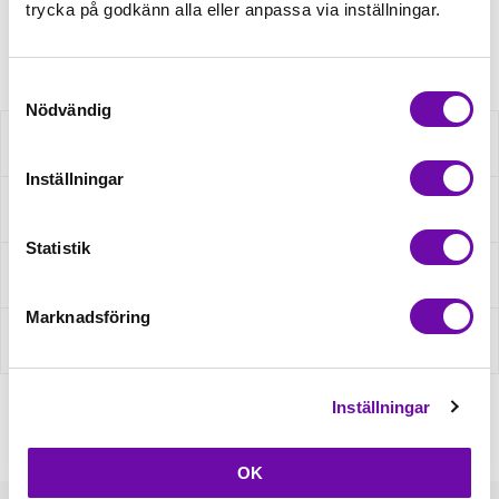
trycka på godkänn alla eller anpassa via inställningar.
Artikelnr: 11305380
Samtyckesval
Nödvändig
Beskrivning
Inställningar
Specifikation
Statistik
Fråga om produkt
Marknadsföring
Recensioner
Inställningar
OK