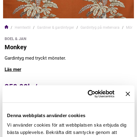
Hemtextil
Gardiner & gardintyger
Gardintyg på metervara
Mönstr
BOEL & JAN
Monkey
Gardintyg med tryckt mönster.
Läs mer
259,00kr/m
Lägg till varukorgen
Denna webbplats använder cookies
Finns i lager
Vi använder cookies för att webbplatsen ska erbjuda dig
Minsta beställning: 0.5 m
bästa upplevelse. Bekräfta ditt samtycke genom att