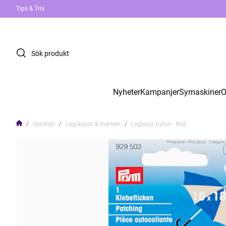
Tips & Trix
Nyheter
Kampanjer
Symaskiner
O
Sybehör
Laglappar & märken
Laglapp, nylon - Röd