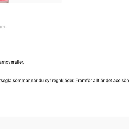
ner
rnoveraller.
rsegla sömmar när du syr regnkläder. Framför allt är det axels