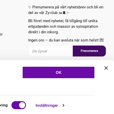
✨ Prenumerera på vårt nyhetsbrev och bli en
del av vår Zy-club ✂️🧵✨
Bli först med nyheter, få tillgång till unika
erbjudanden och massor av syinspiration
direkt i din inkorg.
ör
Ingen oro – du kan avsluta när som helst! 💌
Prenumerera
Följ oss
OK
ring
Inställningar
Copyright © 2026 ZannaZ Skapad med
Vendre