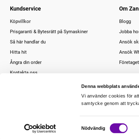
Kundservice
Om Zan
Köpvillkor
Blogg
Prisgaranti & Bytesrätt på Symaskiner
Jobba ho
Så här handlar du
Ansök sko
Hitta hit
Ansök Wh
Ångra din order
Företaget
Kontakta oss
Symaskins service
Denna webbplats använde
Vi använder cookies för at
samtycke genom att trycka 
Samtyckesval
Nödvändig