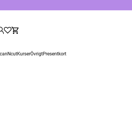
canNcut
Kurser
Övrigt
Presentkort