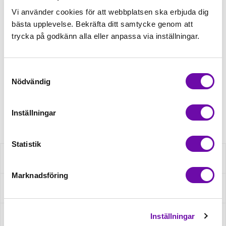
55,00kr
Vi använder cookies för att webbplatsen ska erbjuda dig
bästa upplevelse. Bekräfta ditt samtycke genom att
trycka på godkänn alla eller anpassa via inställningar.
Beställningsvara
Beställningsvara
Samtyckesval
Nödvändig
Minsta beställning: 1 st
Artikelnr: 910700
Inställningar
Statistik
Beskrivning
Marknadsföring
Fråga om produkt
Inställningar
Recensioner