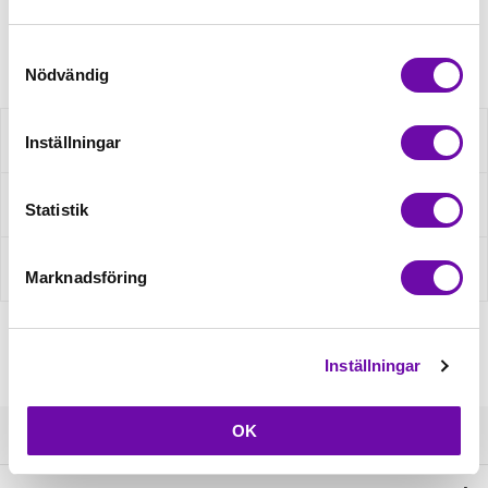
Artikelnr: 95016
Samtyckesval
Nödvändig
Beskrivning
Inställningar
Fråga om produkt
Statistik
Recensioner
Marknadsföring
Inställningar
OK
Kundservice