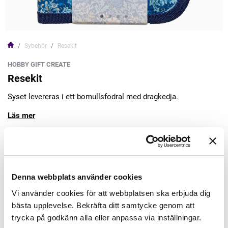
Sybehör
Resekit
HOBBY GIFT CREATE
Resekit
Syset levereras i ett bomullsfodral med dragkedja.
Läs mer
189,00kr
Lägg till varukorgen
Denna webbplats använder cookies
Vi använder cookies för att webbplatsen ska erbjuda dig
Finns i lager
bästa upplevelse. Bekräfta ditt samtycke genom att
Minsta beställning: 1 st
trycka på godkänn alla eller anpassa via inställningar.