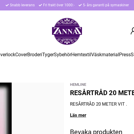
Snabb leverans
Fri frakt över 1000:-
5- års garanti på symaskiner
verlock
Cover
Broderi
Tyger
Sybehör
Hemtextil
Väskmaterial
Press
S
HEMLINE
RESÅRTRÅD 20 METE
RESÅRTRÅD 20 METER VIT .
Läs mer
Bevaka produkten