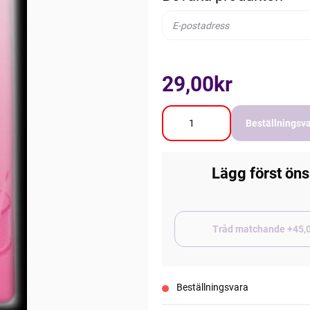
29,00kr
Beställningsv
Lägg först öns
Tråd matchand
Beställningsvara