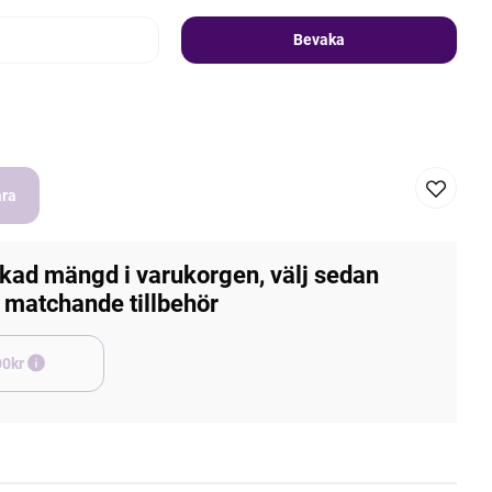
Bevaka
ara
kad mängd i varukorgen, välj sedan
matchande tillbehör
e +45,00kr