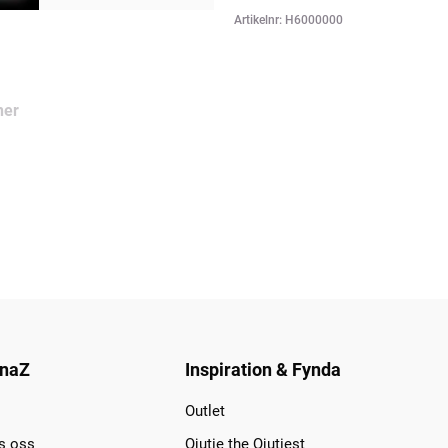
Artikelnr: H6000000
ner
naZ
Inspiration & Fynda
Outlet
s oss
Qjutie the Qjutiest