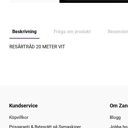
Beskrivning
Fråga om produkt
Recensio
RESÅRTRÅD 20 METER VIT
Kundservice
Om Zan
Köpvillkor
Blogg
Prisgaranti & Bytesrätt på Symaskiner
Jobba ho