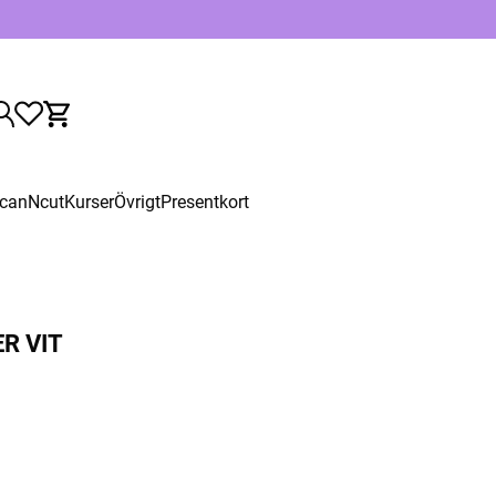
canNcut
Kurser
Övrigt
Presentkort
R VIT