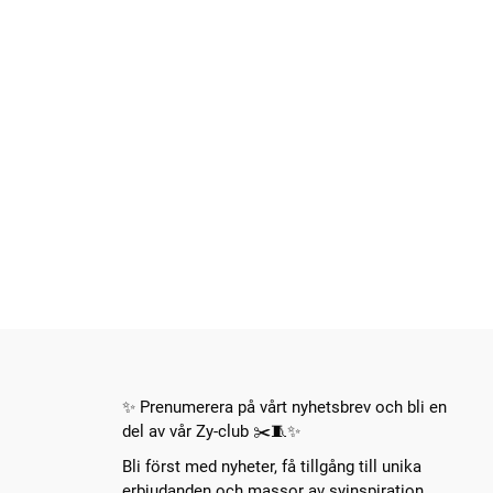
✨ Prenumerera på vårt nyhetsbrev och bli en
del av vår Zy-club ✂️🧵✨
Bli först med nyheter, få tillgång till unika
erbjudanden och massor av syinspiration