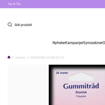
Tips & Trix
Nyheter
Kampanjer
Symaskiner
O
Sybehör
RESÅRTRÅD 20 METER VIT