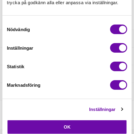
trycka på godkänn alla eller anpassa via inställningar.
Artikelnr: XOL11-920
Samtyckesval
Nödvändig
Beskrivning
Inställningar
Specifikation
Statistik
Fråga om produkt
Marknadsföring
Recensioner
Inställningar
OK