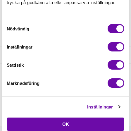
trycka på godkänn alla eller anpassa via inställningar.
Artikelnr: XOL11-830
Samtyckesval
Nödvändig
Beskrivning
Inställningar
Specifikation
Statistik
Fråga om produkt
Marknadsföring
Recensioner
Inställningar
OK