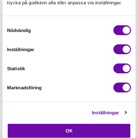
trycka på godkänn alla eller anpassa via inställningar.
Artikelnr: QXOL11Y593
Samtyckesval
Nödvändig
Beskrivning
Inställningar
Specifikation
Statistik
Fråga om produkt
Marknadsföring
Recensioner
Inställningar
OK