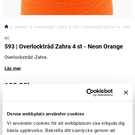
Sybehör
Overlocktråd - Zahra
593 | Overlocktråd Zahra 4 st - Neon 
KC
593 | Overlocktråd Zahra 4 st - Neon Orange
Overlockstråd -Zahra.
Läs mer
100,00kr
Lägg till varukorgen
Denna webbplats använder cookies
Finns i lager
Vi använder cookies för att webbplatsen ska erbjuda dig
Minsta beställning: 1 st
bästa upplevelse. Bekräfta ditt samtycke genom att