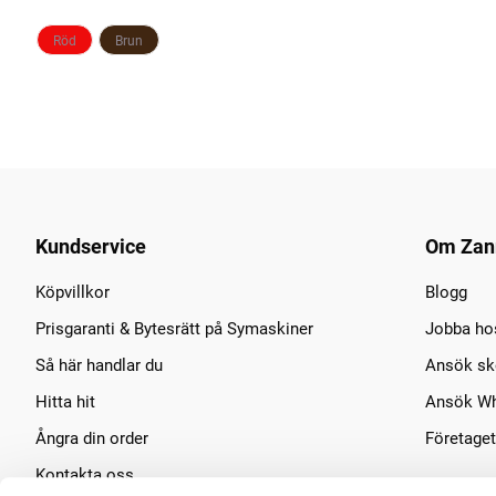
Röd
Brun
Kundservice
Om Zan
Köpvillkor
Blogg
Prisgaranti & Bytesrätt på Symaskiner
Jobba ho
Så här handlar du
Ansök sko
Hitta hit
Ansök Wh
Ångra din order
Företaget
Kontakta oss