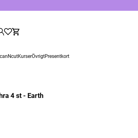
canNcut
Kurser
Övrigt
Presentkort
ra 4 st - Earth