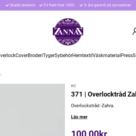
Snabb leverans
Fri frakt över 1000:-
5- års garanti på symaskiner
verlock
Cover
Broderi
Tyger
Sybehör
Hemtextil
Väskmaterial
Press
S
th
KC
371 | Overlocktråd Zah
Overlockstråd -Zahra.
Läs mer
100,00kr