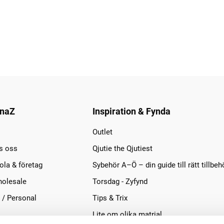
naZ
Inspiration & Fynda
Outlet
s oss
Qjutie the Qjutiest
la & företag
Sybehör A–Ö – din guide till rätt tillbeh
olesale
Torsdag - Zyfynd
 / Personal
Tips & Trix
Lite om olika matrial