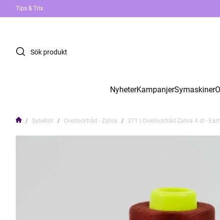
Tips & Trix
Nyheter
Kampanjer
Symaskiner
O
Sybehör
Overlocktråd - Zahra
371 | Overlocktråd Zahra 4 st - Ear