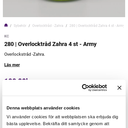
Sybehör
Overlocktråd - Zahra
280 | Overlocktråd Zahra 4 st - Army
KC
280 | Overlocktråd Zahra 4 st - Army
Overlockstråd -Zahra.
Läs mer
100,00kr
Lägg till varukorgen
Denna webbplats använder cookies
Finns i lager
Vi använder cookies för att webbplatsen ska erbjuda dig
Minsta beställning: 1 st
bästa upplevelse. Bekräfta ditt samtycke genom att