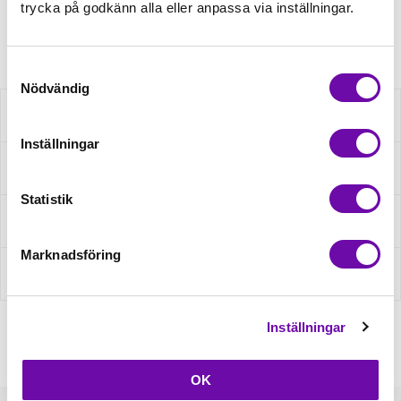
trycka på godkänn alla eller anpassa via inställningar.
Artikelnr: XOL11-280
Samtyckesval
Nödvändig
Beskrivning
Inställningar
Specifikation
Statistik
Fråga om produkt
Marknadsföring
Recensioner
Inställningar
OK